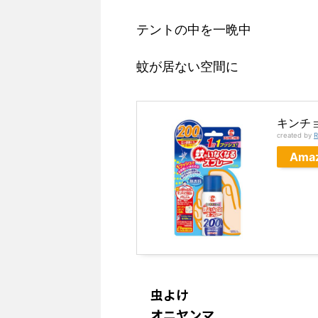
テントの中を一晩中
蚊が居ない空間に
キンチ
created by
R
Ama
虫よけ
オニヤンマ