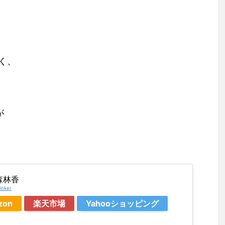
く、
が
森林香
inker
zon
楽天市場
Yahooショッピング