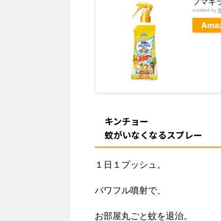
フマキ
created by
R
Ama
キンチョー
蚊がいなくなるスプレー
１日１プッシュ。
パワフル噴射で、
お部屋丸ごと蚊を退治。