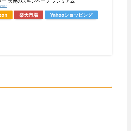
ラー 天使のスキンベープ プレミアム
inker
zon
楽天市場
Yahooショッピング