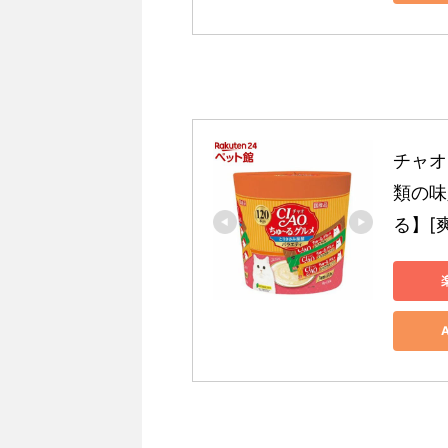
チャオ
類の味入
る】[