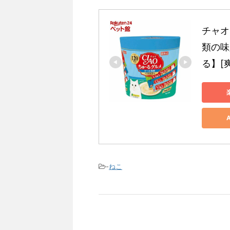
チャオ
類の味入
る】[
-
ねこ