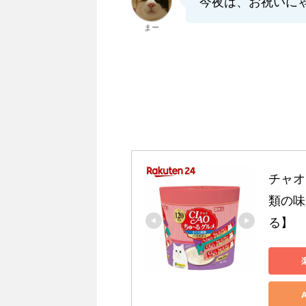
今夜は、お祝いに
まー
チャオ
類の味入
る】